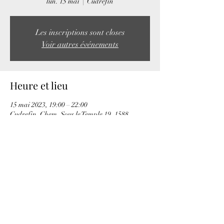
lun. 15 mai
  |  
Cudrefin
Les inscriptions sont closes
Voir autres événements
Heure et lieu
15 mai 2023, 19:00 – 22:00
Cudrefin, Chem. Sous le Temple 19, 1588
Cudrefin, Suisse
Partager cet événement